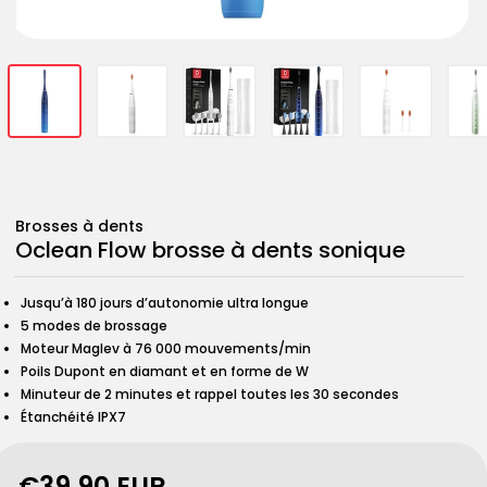
Ouvrir
Ouvrir
Ouvrir
Ouvrir
Ouvrir
Ouvrir
Ouvrir
Ouvrir
Ouvrir
Ouvrir
Ouvrir
Ouvrir
Ouvrir
le
le
le
le
le
le
le
le
le
le
le
le
le
média
média
média
média
média
média
média
média
média
média
média
média
média
1
2
3
4
5
6
7
8
9
10
11
12
13
dans
dans
dans
dans
dans
dans
dans
dans
dans
dans
dans
dans
dans
une
une
une
une
une
une
une
une
une
une
une
une
une
fenêtre
fenêtre
fenêtre
fenêtre
fenêtre
fenêtre
fenêtre
fenêtre
fenêtre
fenêtre
fenêtre
fenêtre
fenêtre
modale
modale
modale
modale
modale
modale
modale
modale
modale
modale
modale
modale
modale
Brosses à dents
Oclean Flow brosse à dents sonique
Jusqu’à 180 jours d’autonomie ultra longue
5 modes de brossage
Moteur Maglev à 76 000 mouvements/min
Poils Dupont en diamant et en forme de W
Minuteur de 2 minutes et rappel toutes les 30 secondes
Étanchéité IPX7
Prix
€39,90 EUR