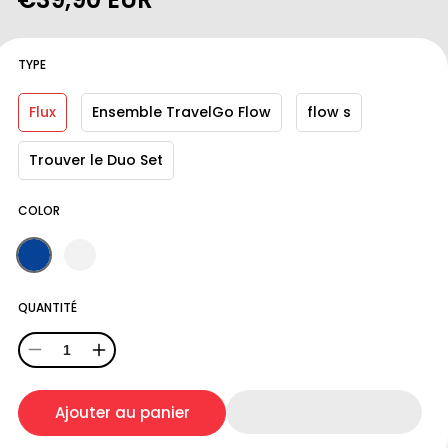
habituel
TYPE
Flux
Ensemble TravelGo Flow
flow s
Trouver le Duo Set
COLOR
QUANTITÉ
Réduire
Augmenter
la
la
Ajouter au panier
quantité
quantité
de
de